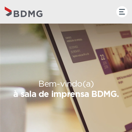
Bem-vindo(a)
à sala de imprensa BDMG.