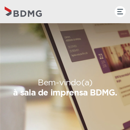
Bem-vindo(a)
à sala de imprensa BDMG.