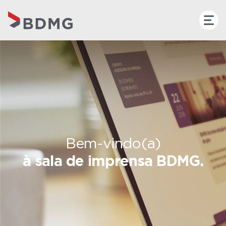
Bem-vindo(a)
à sala de imprensa BDMG.