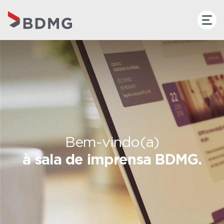
Bem-vindo(a)
à sala de imprensa BDMG.