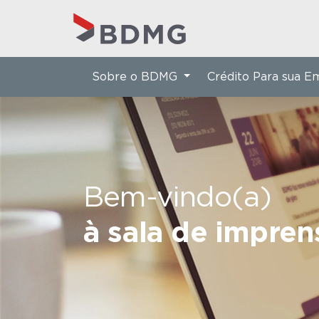
Sobre o BDMG
Crédito Para sua 
Bem-vindo(a)
à sala de impre