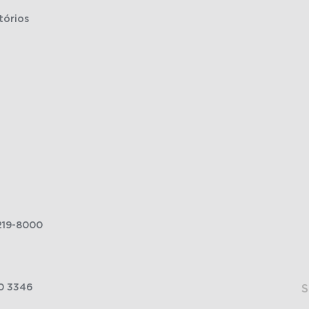
tórios
219-8000
0 3346
S