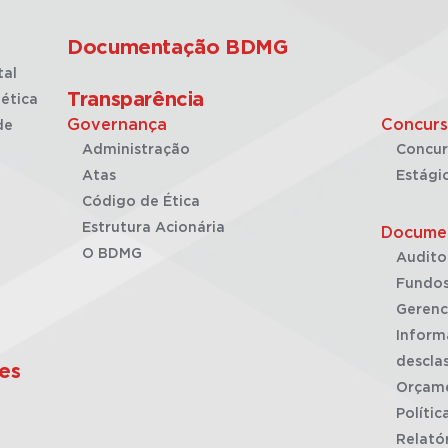
Documentação BDMG
tal
Transparência
ética
Governança
Concurs
de
Administração
Concur
Atas
Estági
Código de Ética
Estrutura Acionária
Docume
O BDMG
Audito
Fundos
Gerenc
Inform
desclas
es
Orçam
Polític
Relató