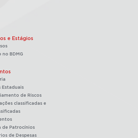
os e Estágios
sos
o no BDMG
ntos
ria
 Estaduais
iamento de Riscos
ações classificadas e
sificadas
entos
a de Patrocínios
rios de Despesas