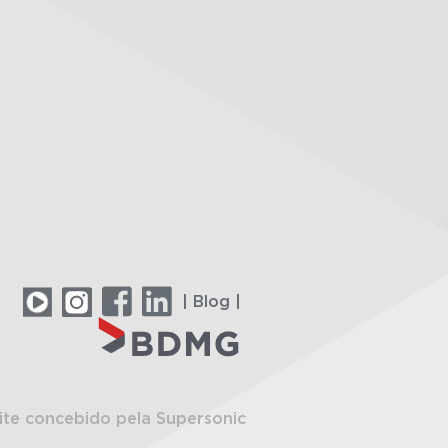
| Blog |
ite concebido pela Supersonic