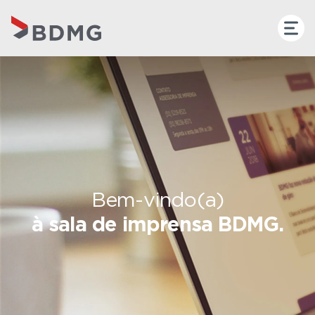
Bem-vindo(a)
à sala de imprensa BDMG.