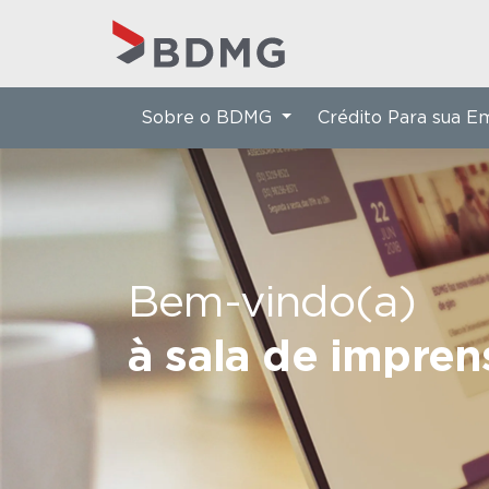
Sobre o BDMG
Crédito Para sua 
Bem-vindo(a)
à sala de impre