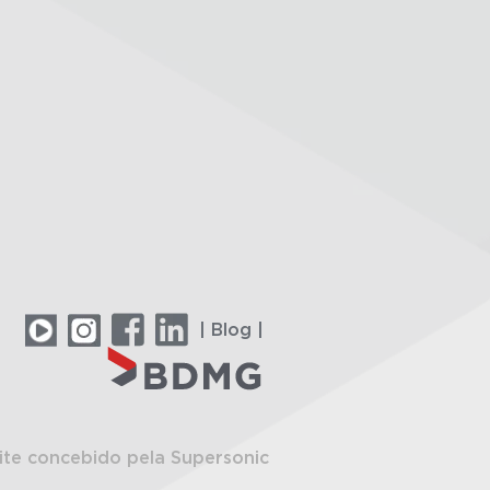
| Blog |
ite concebido pela Supersonic