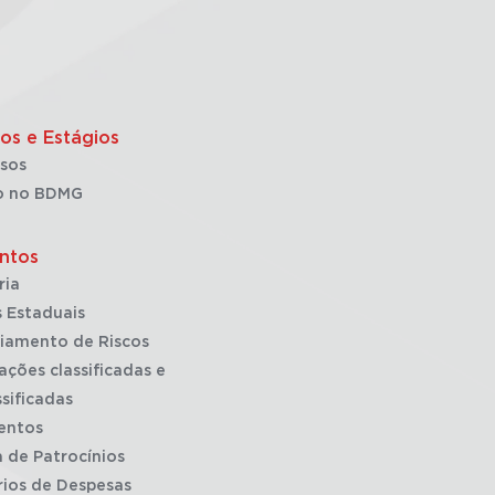
os e Estágios
sos
o no BDMG
ntos
ria
 Estaduais
iamento de Riscos
ações classificadas e
sificadas
entos
a de Patrocínios
rios de Despesas