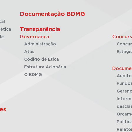
Documentação BDMG
tal
Transparência
ética
Governança
Concurs
de
Administração
Concur
Atas
Estági
Código de Ética
Estrutura Acionária
Docume
O BDMG
Audito
Fundos
Gerenc
Inform
desclas
es
Orçam
Polític
Relató