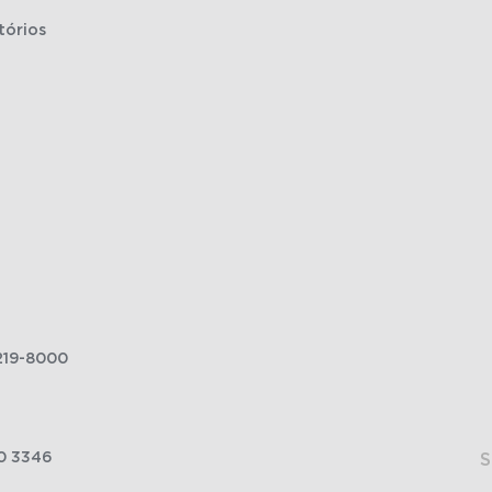
tórios
219-8000
0 3346
S