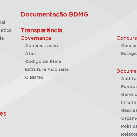
Documentação BDMG
tal
Transparência
ética
Governança
Concurs
de
Administração
Concur
Atas
Estági
Código de Ética
Estrutura Acionária
Docume
O BDMG
Audito
Fundos
Gerenc
Inform
desclas
es
Orçam
Polític
Relató