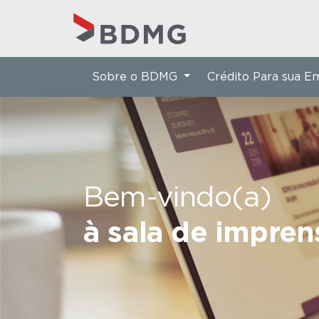
Sobre o BDMG
Crédito Para sua 
Bem-vindo(a)
à sala de impre