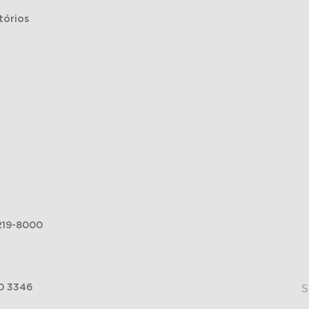
tórios
219-8000
0 3346
S