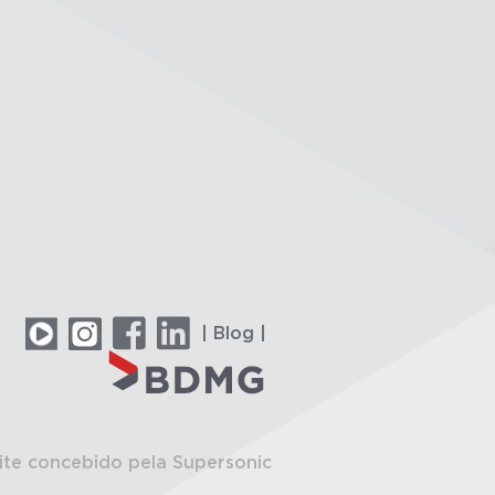
| Blog |
ite concebido pela Supersonic