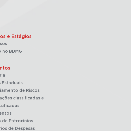
os e Estágios
sos
o no BDMG
ntos
ria
 Estaduais
iamento de Riscos
ações classificadas e
sificadas
entos
a de Patrocínios
rios de Despesas