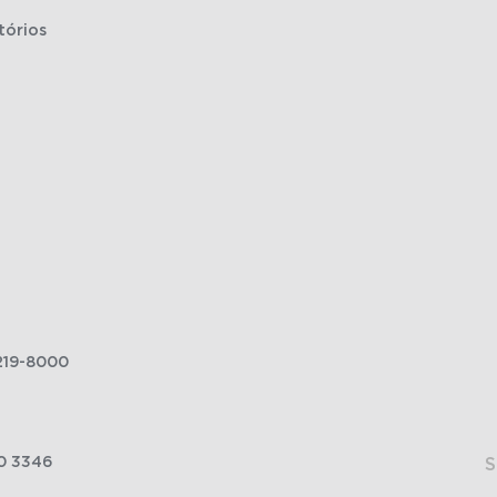
tórios
219-8000
0 3346
S