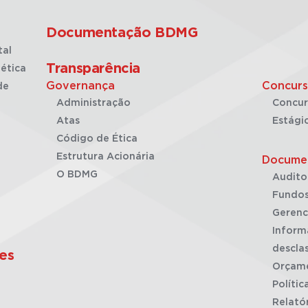
Documentação BDMG
tal
Transparência
ética
Governança
Concurs
de
Administração
Concur
Atas
Estági
Código de Ética
Estrutura Acionária
Docume
O BDMG
Audito
Fundos
Gerenc
Inform
desclas
es
Orçam
Polític
Relató