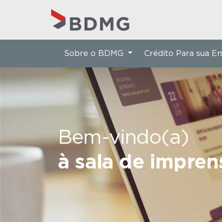
Sobre o BDMG
Crédito Para sua 
Bem-vindo(a)
à sala de impre