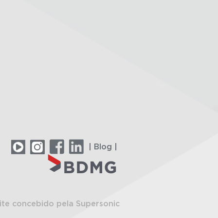
| Blog |
ite concebido pela Supersonic