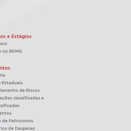
os e Estágios
sos
o no BDMG
ntos
ria
 Estaduais
iamento de Riscos
ações classificadas e
sificadas
entos
a de Patrocínios
rios de Despesas