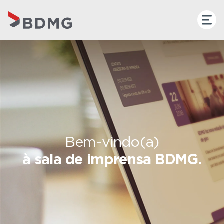
Bem-vindo(a)
à sala de imprensa BDMG.