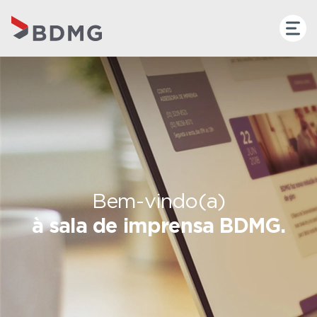
Bem-vindo(a)
à sala de imprensa BDMG.