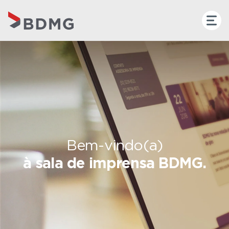
Bem-vindo(a)
à sala de imprensa BDMG.