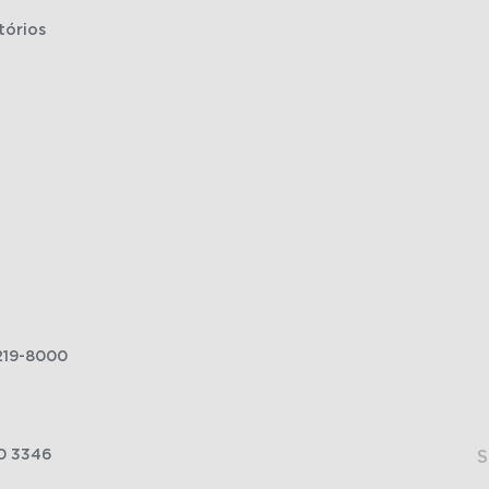
tórios
219-8000
0 3346
S