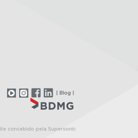
| Blog |
ite concebido pela Supersonic