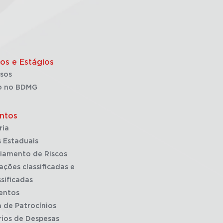
os e Estágios
sos
o no BDMG
ntos
ria
 Estaduais
iamento de Riscos
ações classificadas e
sificadas
entos
a de Patrocínios
rios de Despesas