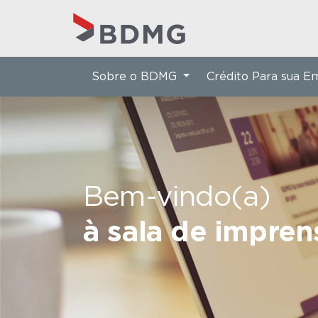
Sobre o BDMG
Crédito Para sua 
Bem-vindo(a)
à sala de impre