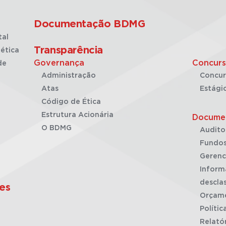
Documentação BDMG
tal
Transparência
ética
Governança
Concurs
de
Administração
Concur
Atas
Estági
Código de Ética
Estrutura Acionária
Docume
O BDMG
Audito
Fundos
Gerenc
Inform
desclas
es
Orçam
Polític
Relató