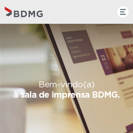
Bem-vindo(a)
à sala de imprensa BDMG.