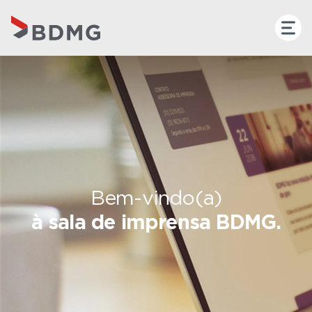
Bem-vindo(a)
à sala de imprensa BDMG.