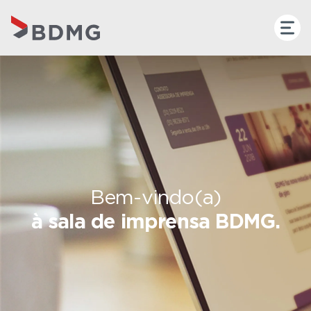
Bem-vindo(a)
à sala de imprensa BDMG.