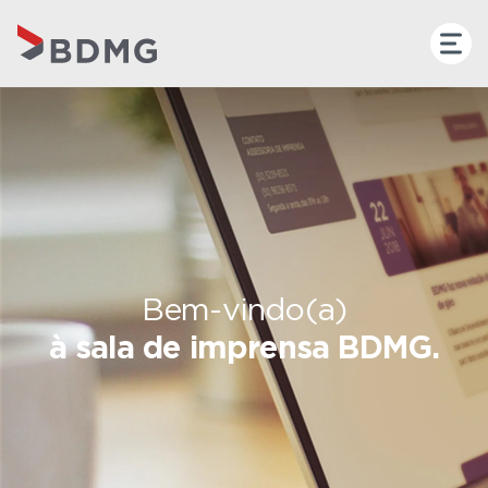
Bem-vindo(a)
à sala de imprensa BDMG.