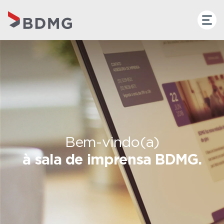
Bem-vindo(a)
à sala de imprensa BDMG.