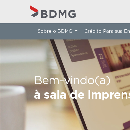
Sobre o BDMG
Crédito Para sua 
Bem-vindo(a)
à sala de impre