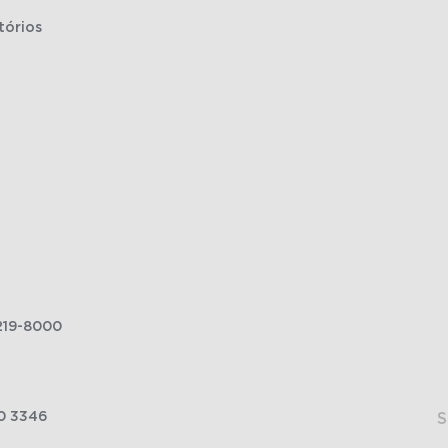
tórios
219-8000
0 3346
S