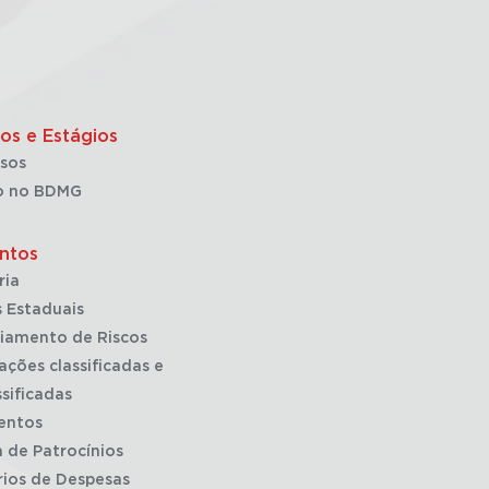
os e Estágios
sos
o no BDMG
ntos
ria
 Estaduais
iamento de Riscos
ações classificadas e
sificadas
entos
a de Patrocínios
rios de Despesas