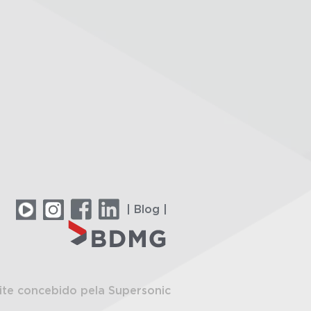
| Blog |
ite concebido pela Supersonic