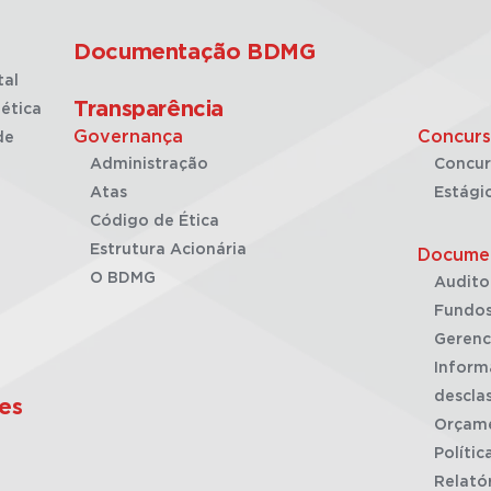
Documentação BDMG
tal
Transparência
ética
Governança
Concurs
de
Administração
Concur
Atas
Estági
Código de Ética
Estrutura Acionária
Docume
O BDMG
Audito
Fundos
Gerenc
Inform
desclas
es
Orçam
Polític
Relató