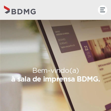
Bem-vindo(a)
à sala de imprensa BDMG.