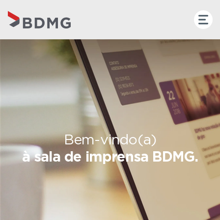
Bem-vindo(a)
à sala de imprensa BDMG.