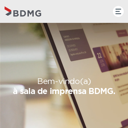
Bem-vindo(a)
à sala de imprensa BDMG.