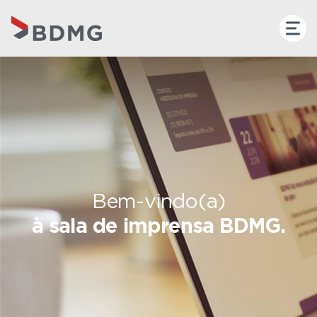
Bem-vindo(a)
à sala de imprensa BDMG.