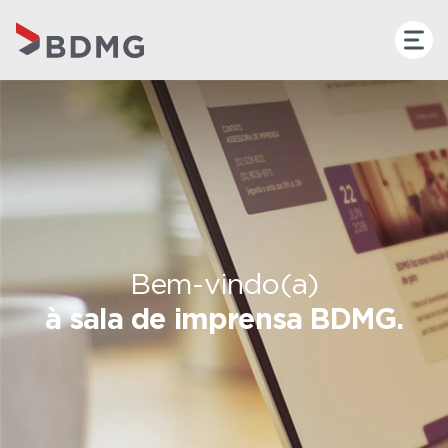
Bem-vindo(a)
à sala de imprensa BDMG.