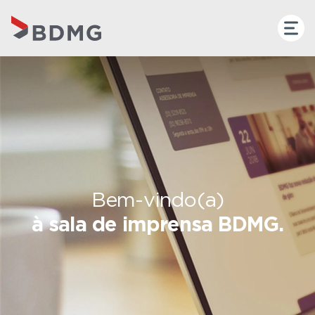
Bem-vindo(a)
à sala de imprensa BDMG.