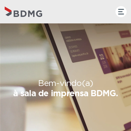
Bem-vindo(a)
à sala de imprensa BDMG.