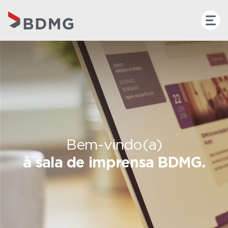
Bem-vindo(a)
à sala de imprensa BDMG.