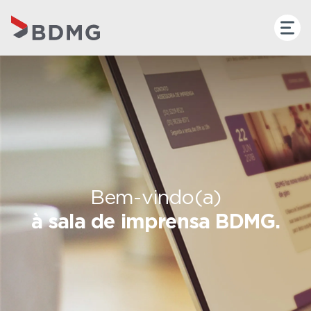
Bem-vindo(a)
à sala de imprensa BDMG.