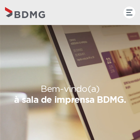
Bem-vindo(a)
à sala de imprensa BDMG.