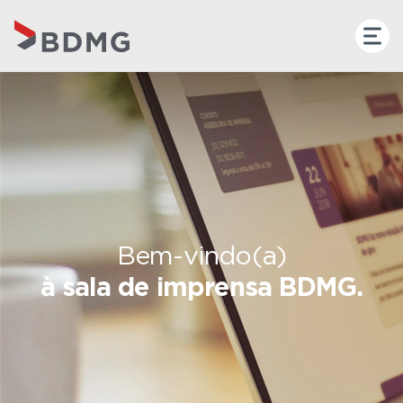
Bem-vindo(a)
à sala de imprensa BDMG.