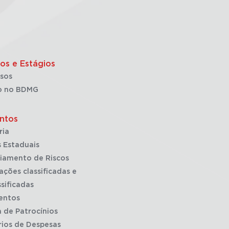
os e Estágios
sos
o no BDMG
ntos
ria
 Estaduais
iamento de Riscos
ações classificadas e
sificadas
entos
a de Patrocínios
rios de Despesas