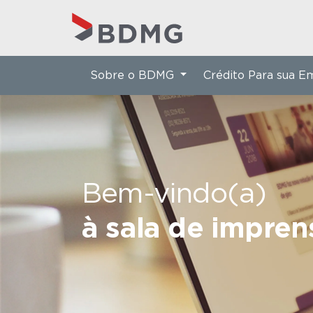
Sobre o BDMG
Crédito Para sua 
Bem-vindo(a)
à sala de impre