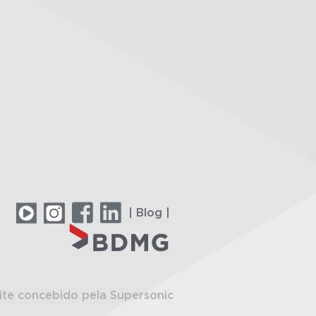
| Blog |
ite concebido pela Supersonic