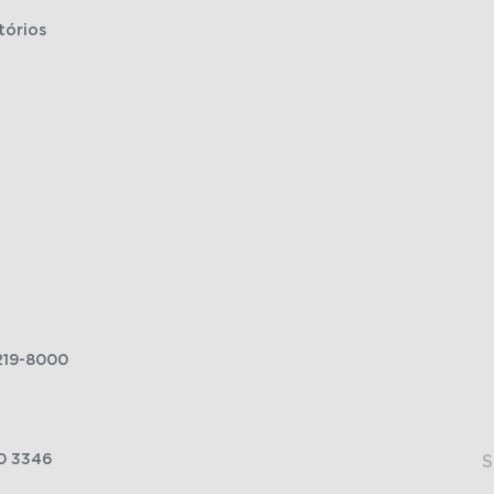
tórios
219-8000
0 3346
S