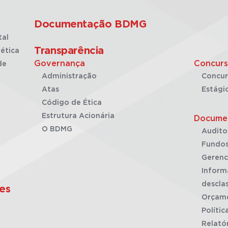
Documentação BDMG
tal
Transparência
ética
Governança
Concurs
de
Administração
Concur
Atas
Estági
Código de Ética
Estrutura Acionária
Docume
O BDMG
Audito
Fundos
Gerenc
Inform
desclas
es
Orçam
Polític
Relató