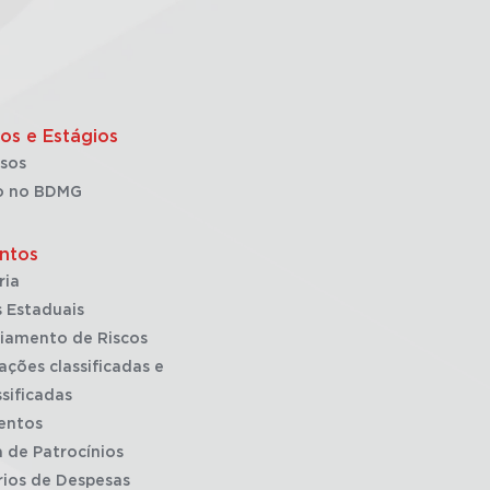
os e Estágios
sos
o no BDMG
ntos
ria
 Estaduais
iamento de Riscos
ações classificadas e
sificadas
entos
a de Patrocínios
rios de Despesas