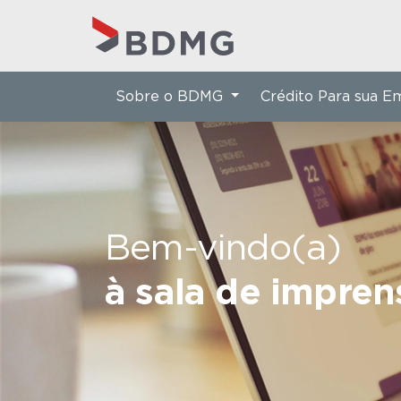
Sobre o BDMG
Crédito Para sua 
Bem-vindo(a)
à sala de impre