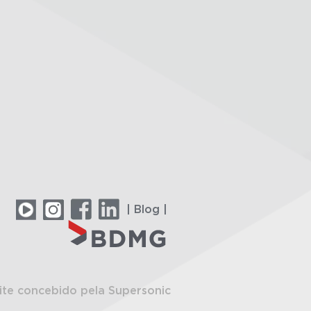
| Blog |
ite concebido pela Supersonic