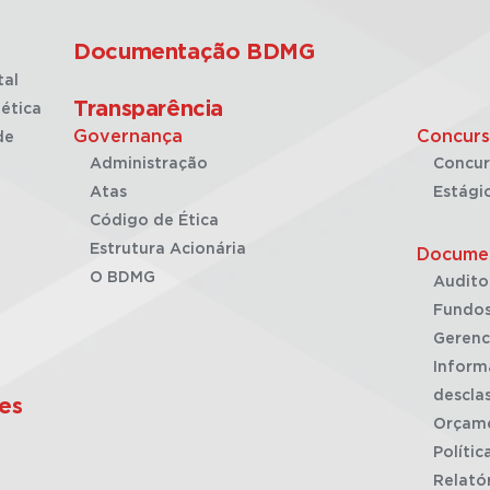
Documentação BDMG
tal
Transparência
ética
Governança
Concurs
de
Administração
Concur
Atas
Estági
Código de Ética
Estrutura Acionária
Docume
O BDMG
Audito
Fundos
Gerenc
Inform
desclas
es
Orçam
Polític
Relató