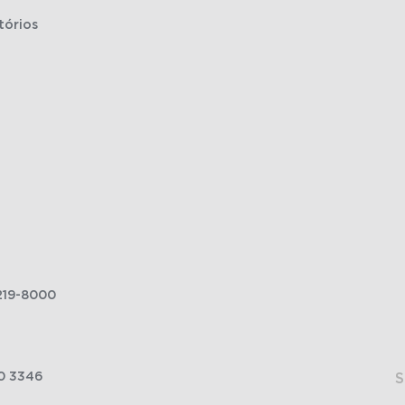
tórios
219-8000
0 3346
S