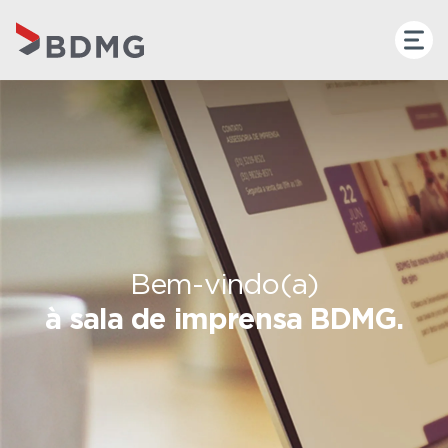
Bem-vindo(a)
à sala de imprensa BDMG.