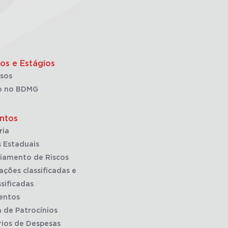
os e Estágios
sos
o no BDMG
ntos
ria
 Estaduais
iamento de Riscos
ações classificadas e
sificadas
entos
a de Patrocínios
rios de Despesas