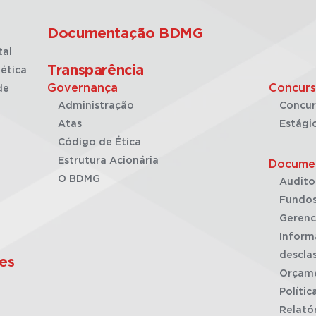
Documentação BDMG
tal
Transparência
ética
Governança
Concurs
de
Administração
Concur
Atas
Estági
Código de Ética
Estrutura Acionária
Docume
O BDMG
Audito
Fundos
Gerenc
Inform
desclas
es
Orçam
Polític
Relató