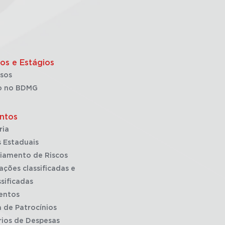
os e Estágios
sos
o no BDMG
ntos
ria
 Estaduais
iamento de Riscos
ações classificadas e
sificadas
entos
a de Patrocínios
rios de Despesas