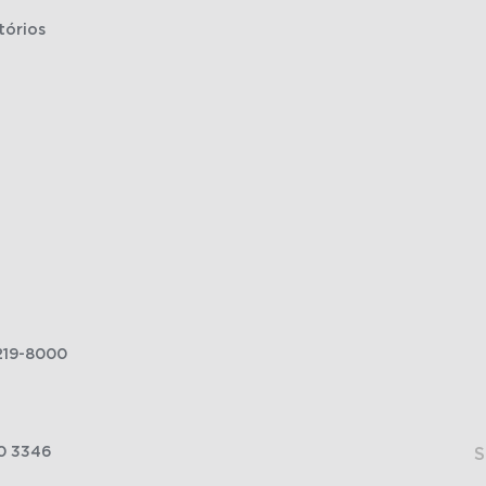
tórios
219-8000
0 3346
S