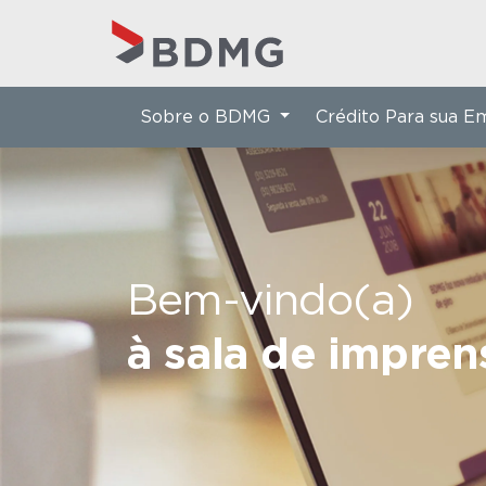
Sobre o BDMG
Crédito Para sua 
Bem-vindo(a)
à sala de impre