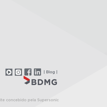
| Blog |
ite concebido pela Supersonic