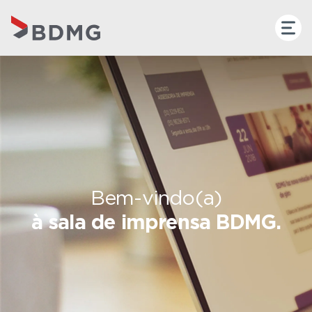
Bem-vindo(a)
à sala de imprensa BDMG.