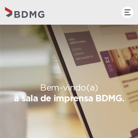
Bem-vindo(a)
à sala de imprensa BDMG.