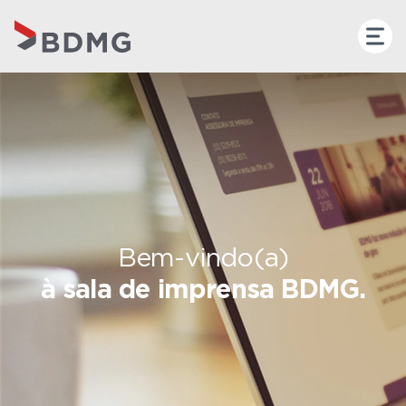
Bem-vindo(a)
à sala de imprensa BDMG.