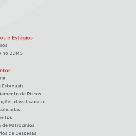
os e Estágios
sos
o no BDMG
ntos
ria
 Estaduais
iamento de Riscos
ações classificadas e
sificadas
entos
a de Patrocínios
rios de Despesas