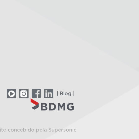
| Blog |
ite concebido pela Supersonic