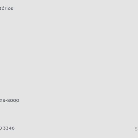
tórios
219-8000
0 3346
S