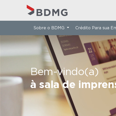
Sobre o BDMG
Crédito Para sua 
Bem-vindo(a)
à sala de impre