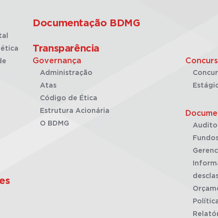
Documentação BDMG
tal
Transparência
ética
Governança
Concurs
de
Administração
Concur
Atas
Estági
Código de Ética
Estrutura Acionária
Docume
O BDMG
Audito
Fundos
Gerenc
Inform
desclas
es
Orçam
Polític
Relató