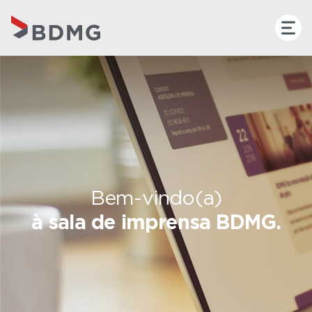
Bem-vindo(a)
à sala de imprensa BDMG.