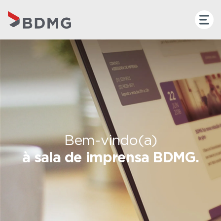
Bem-vindo(a)
à sala de imprensa BDMG.