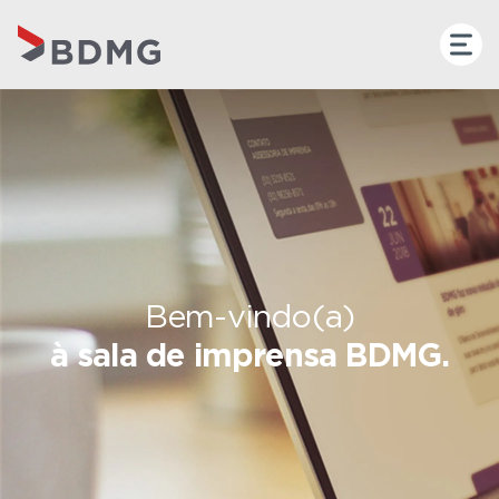
Bem-vindo(a)
à sala de imprensa BDMG.