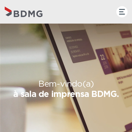
Bem-vindo(a)
à sala de imprensa BDMG.