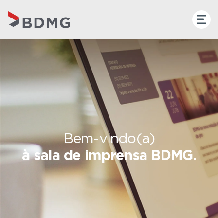
Bem-vindo(a)
à sala de imprensa BDMG.