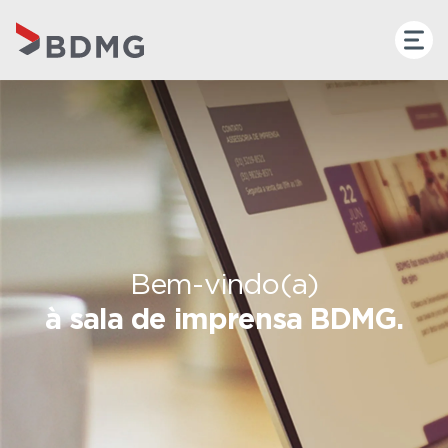
Bem-vindo(a)
à sala de imprensa BDMG.