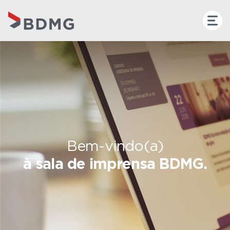
Bem-vindo(a)
à sala de imprensa BDMG.