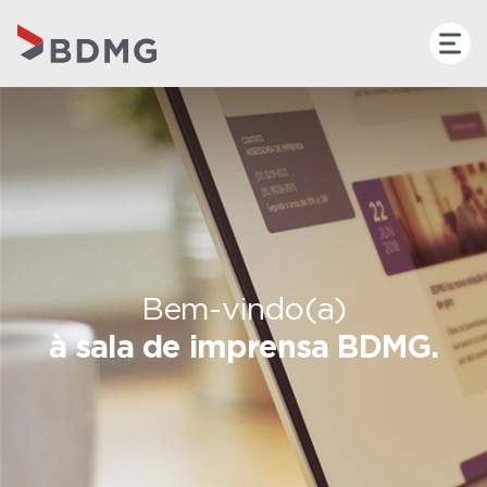
Bem-vindo(a)
à sala de imprensa BDMG.