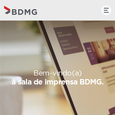
Bem-vindo(a)
à sala de imprensa BDMG.