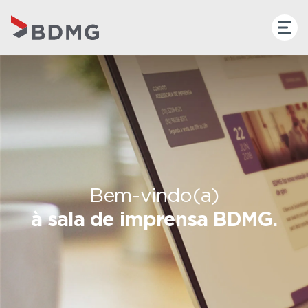
Bem-vindo(a)
à sala de imprensa BDMG.