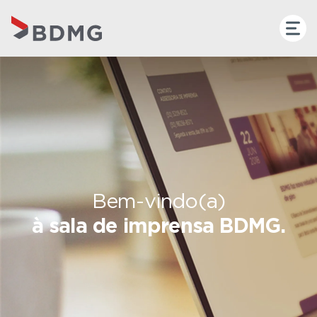
Bem-vindo(a)
à sala de imprensa BDMG.